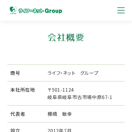
サービス付き
高齢者向け住宅
会社概要
ライフ・ネット黒野
ライフ・ネット古市場
ライフ・ネット長良
商号
ライフ・ネット グループ
ライフ・ネット大福町
ライフ・ネット忠節
本社所在地
〒501-1124
岐阜県岐阜市古市場中原67-1
デイサービス
代表者
棚橋 敏幸
リハビリデイサービス折立
フィットネス・デイ折立
設立
2012年7月