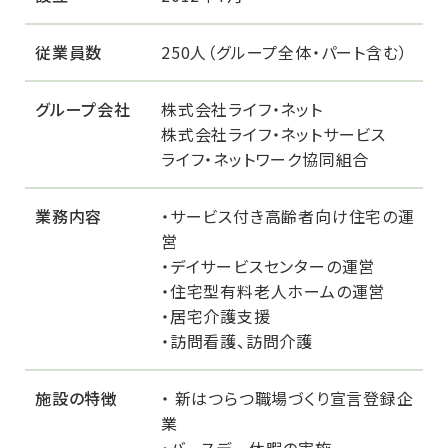
住宅型
有料老人ホーム
従業員数
250人（グループ全体・パート含む）
ライフ・ネット ナーシング折立
グループ会社
株式会社ライフ・ネット
障がい者施設ライフ・リアン折立
株式会社ライフ・ネットサービス
ライフ・ネットワーク協同組合
居宅介護支援
求人案内
業務内容
・サービス付き高齢者向け住宅の運
営
お問い合わせ
・デイサービスセンターの運営
・住宅型有料老人ホームの運営
・居宅介護支援
・訪問看護、訪問介護
施設の特徴
・ 新はつらつ職場づくり宣言登録企
業